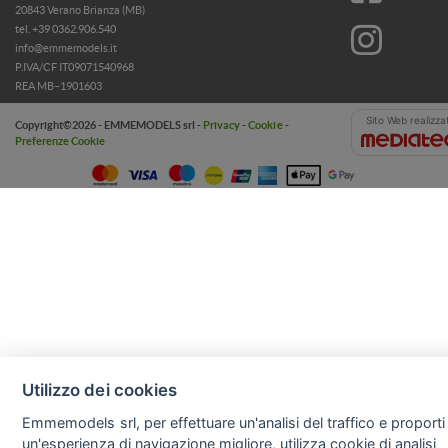
20843 Verano Brianza (MB)
tel. +39 0362.906.540
info@emmemodels.it
P.IVA/CF IT09071540968
REA MB–1901603
Sito Web realizza
Copyright©2026 - EMMEMODELS srl -
Privacy
-
Cookie
-
Preferenze Cookie
Utilizzo dei cookies
Emmemodels srl, per effettuare un'analisi del traffico e proporti
un'esperienza di navigazione migliore, utilizza cookie di analisi