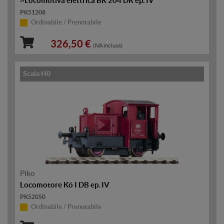
~Locomotiva elettrica BR 204 DR ep. IV
PK51208
Ordinabile / Prenotabile
326,50 €
(IVA inclusa)
Scala H0
Piko
Locomotore Kö I DB ep. IV
PK52050
Ordinabile / Prenotabile