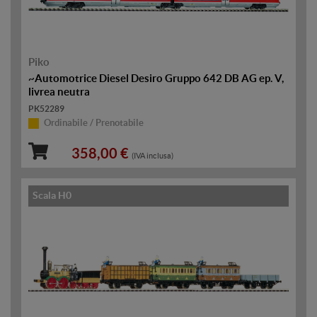
Piko
~Automotrice Diesel Desiro Gruppo 642 DB AG ep. V,
livrea neutra
PK52289
Ordinabile / Prenotabile
358,00 €
(IVA inclusa)
Scala H0