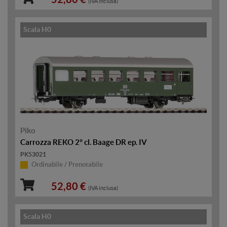
(IVA inclusa)
Scala H0
Piko
Carrozza REKO 2° cl. Baage DR ep. IV
PK53021
Ordinabile / Prenotabile
52,80 €
(IVA inclusa)
Scala H0