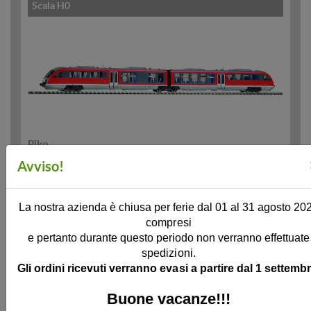
Scala H0
Piko
Automotrice Diesel Desiro Gruppo 642 DB AG ep. V,
Avviso!
livrea neutra
PK52089
Ordinabile / Prenotabile
La nostra azienda è chiusa per ferie dal 01 al 31 agosto 20
compresi
320,00 €
e pertanto durante questo periodo non verranno effettuate
(IVA inclusa)
spedizioni.
Gli ordini ricevuti verranno evasi a partire dal 1 settembr
Scala H0
Buone vacanze!!!