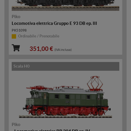
Piko
Locomotiva elettrica Gruppo E 93 DB ep. III
PK51098
Ordinabile / Prenotabile
351,00 €
(IVA inclusa)
Scala H0
Piko