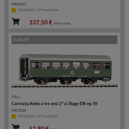
PK58205
Ordinabile / Prenotabile
337,50 €
(IVA inclusa)
Scala H0
Piko
Carrozza Reko a tre assi 2° cl. Bage DR ep. IV
PK53020
Ordinabile / Prenotabile
52,80 €