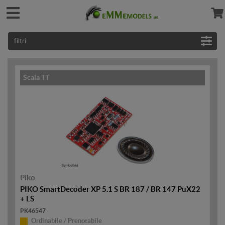
filtri
Scala TT
Piko
PIKO SmartDecoder XP 5.1 S BR 187 / BR 147 PuX22
+ LS
PK46547
Ordinabile / Prenotabile