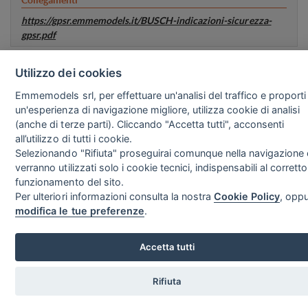
https://gpsr.emmemodels.it/BUSCH-indicazioni-sicurezza-
gpsr.pdf
Utilizzo dei cookies
Contatti
Social
EMMEMODELS S.r.l.
Emmemodels srl, per effettuare un'analisi del traffico e proporti
Via Brianza 10
20843 Verano Brianza (MB)
un'esperienza di navigazione migliore, utilizza cookie di analisi
tel. +39 0362.906.540
(anche di terze parti). Cliccando "Accetta tutti", acconsenti
info@emmemodels.it
all’utilizzo di tutti i cookie.
P.IVA/CF IT09071540968
REA MB–1901603
Selezionando "Rifiuta" proseguirai comunque nella navigazione 
verranno utilizzati solo i cookie tecnici, indispensabili al corretto
Sito Web realizza
Copyright©2026 - EMMEMODELS srl -
Privacy
-
Cookie
-
funzionamento del sito.
Preferenze Cookie
Per ulteriori informazioni consulta la nostra
Cookie Policy
, opp
modifica le tue preferenze
.
Accetta tutti
Rifiuta