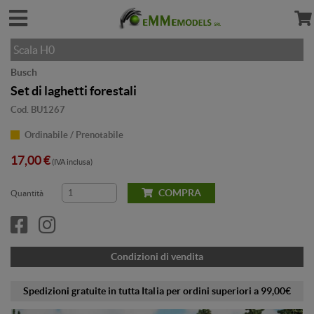
Scala H0
Busch
Set di laghetti forestali
Cod. BU1267
Ordinabile / Prenotabile
17,00 €
(IVA inclusa)
COMPRA
Quantità
Condizioni di vendita
Spedizioni gratuite in tutta Italia per ordini superiori a 99,00€