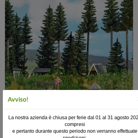
Avviso!
Set per creare un laghetto realistico nella foresta. Lo speciale
La nostra azienda è chiusa per ferie dal 01 al 31 agosto 20
compresi
rivestimento per laghetti con effetto profondità mostra dettagli
e pertanto durante questo periodo non verranno effettuate
sorprendenti: pesci che nuotano e piante acquatiche sono
spedizioni.